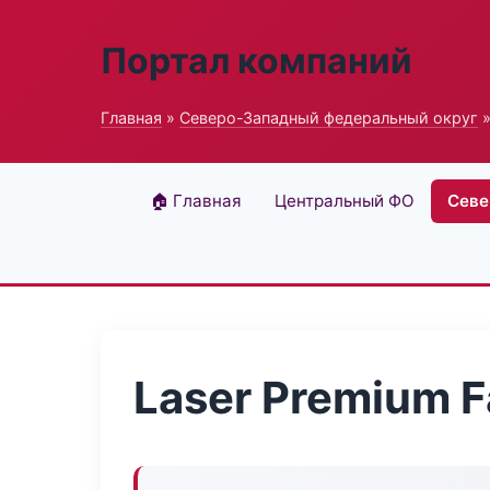
Портал компаний
Главная
»
Северо-Западный федеральный округ
»
🏠 Главная
Центральный ФО
Севе
Laser Premium 