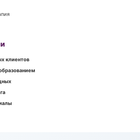
апия
ми
ых клиентов
образованием
одных
га
риалы