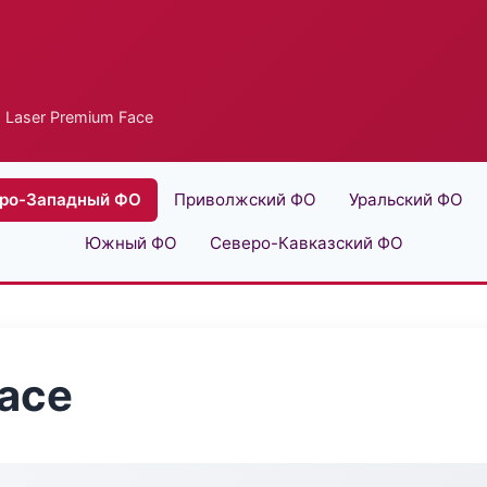
 Laser Premium Face
ро-Западный ФО
Приволжский ФО
Уральский ФО
Южный ФО
Северо-Кавказский ФО
Face