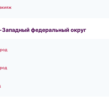
макияж
о-Западный федеральный округ
ород
ород
д