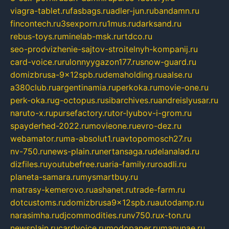
viagra-tablet.ru
fasbags.ru
adler-jun.ru
bandamn.ru
fincontech.ru
3sexporn.ru
1mus.ru
darksand.ru
rebus-toys.ru
minelab-msk.ru
rtdco.ru
seo-prodvizhenie-sajtov-stroitelnyh-kompanij.ru
card-voice.ru
rulonnyygazon177.ru
snow-guard.ru
domizbrusa-9x12spb.ru
demaholding.ru
aalse.ru
a380club.ru
argentinamia.ru
perkoka.ru
movie-one.ru
perk-oka.ru
g-octopus.ru
sibarchives.ru
andreislyusar.ru
naruto-x.ru
pursefactory.ru
tor-lyubov-i-grom.ru
spayderhed-2022.ru
movieone.ru
evro-dez.ru
webamator.ru
ma-absolut1.ru
avtopomosch27.ru
nv-750.ru
news-plain.ru
nertansaga.ru
delanalad.ru
dizfiles.ru
youtubefree.ru
aria-family.ru
roadli.ru
planeta-samara.ru
mysmartbuy.ru
matrasy-kemerovo.ru
ashanet.ru
trade-farm.ru
dotcustoms.ru
domizbrusa9x12spb.ru
autodamp.ru
narasimha.ru
djcommodities.ru
nv750.ru
x-ton.ru
newsplain.ru
cardvoice.ru
modopaper.ru
manunae.ru