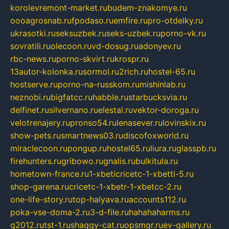
korolevremont-market.ru
budem-znakomye.ru
oooagrosnab.ru
fpodaso.ru
emfire.ru
pro-otdelky.ru
ukrasotki.ru
seksuzbek.ru
seks-uzbek.ru
porno-vk.ru
sovratili.ru
olecoon.ru
vd-dosug.ru
adonyev.ru
rbc-news.ru
porno-skvirt.ru
krospr.ru
13autor-kolonka.ru
sormol.ru
2rich.ru
hostel-65.ru
hostserve.ru
porno-na-russkom.ru
mishinlab.ru
neznobi.ru
bigfatcc.ru
habble.ru
starbucksvia.ru
delfinet.ru
silvernano.ru
elestal.ru
vektor-doroga.ru
velotrenajery.ru
pronso54.ru
lenasever.ru
lovinskix.ru
show-pets.ru
smartnews03.ru
discofoxworld.ru
miraclecoon.ru
pongup.ru
hostel65.ru
liura.ru
glasspb.ru
firehunters.ru
gribowo.ru
gnalis.ru
bulkitula.ru
hometown-france.ru
1-xbeticricetc-1-xbetti-5.ru
shop-garena.ru
cricetc-1-xbetr-1-xbetcc-2.ru
one-life-story.ru
top-halyava.ru
accounts112.ru
poka-vse-doma-2.ru
3-d-file.ru
hahahaharms.ru
g2012.ru
tst-1.ru
shaggy-cat.ru
opsmgr.ru
ev-gallery.ru