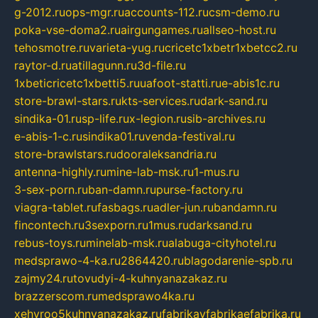
g-2012.ru
ops-mgr.ru
accounts-112.ru
csm-demo.ru
poka-vse-doma2.ru
airgungames.ru
allseo-host.ru
tehosmotre.ru
varieta-yug.ru
cricetc1xbetr1xbetcc2.ru
raytor-d.ru
atillagunn.ru
3d-file.ru
1xbeticricetc1xbetti5.ru
uafoot-statti.ru
e-abis1c.ru
store-brawl-stars.ru
kts-services.ru
dark-sand.ru
sindika-01.ru
sp-life.ru
x-legion.ru
sib-archives.ru
e-abis-1-c.ru
sindika01.ru
venda-festival.ru
store-brawlstars.ru
dooraleksandria.ru
antenna-highly.ru
mine-lab-msk.ru
1-mus.ru
3-sex-porn.ru
ban-damn.ru
purse-factory.ru
viagra-tablet.ru
fasbags.ru
adler-jun.ru
bandamn.ru
fincontech.ru
3sexporn.ru
1mus.ru
darksand.ru
rebus-toys.ru
minelab-msk.ru
alabuga-cityhotel.ru
medsprawo-4-ka.ru
2864420.ru
blagodarenie-spb.ru
zajmy24.ru
tovudyi-4-kuhnyanazakaz.ru
brazzerscom.ru
medsprawo4ka.ru
xehyroo5kuhnyanazakaz.ru
fabrikayfabrikaefabrika.ru