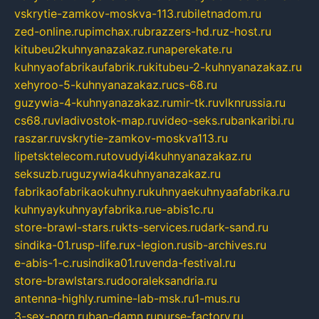
vskrytie-zamkov-moskva-113.ru
biletnadom.ru
zed-online.ru
pimchax.ru
brazzers-hd.ru
z-host.ru
kitubeu2kuhnyanazakaz.ru
naperekate.ru
kuhnyaofabrikaufabrik.ru
kitubeu-2-kuhnyanazakaz.ru
xehyroo-5-kuhnyanazakaz.ru
cs-68.ru
guzywia-4-kuhnyanazakaz.ru
mir-tk.ru
vlknrussia.ru
cs68.ru
vladivostok-map.ru
video-seks.ru
bankaribi.ru
raszar.ru
vskrytie-zamkov-moskva113.ru
lipetsktelecom.ru
tovudyi4kuhnyanazakaz.ru
seksuzb.ru
guzywia4kuhnyanazakaz.ru
fabrikaofabrikaokuhny.ru
kuhnyaekuhnyaafabrika.ru
kuhnyaykuhnyayfabrika.ru
e-abis1c.ru
store-brawl-stars.ru
kts-services.ru
dark-sand.ru
sindika-01.ru
sp-life.ru
x-legion.ru
sib-archives.ru
e-abis-1-c.ru
sindika01.ru
venda-festival.ru
store-brawlstars.ru
dooraleksandria.ru
antenna-highly.ru
mine-lab-msk.ru
1-mus.ru
3-sex-porn.ru
ban-damn.ru
purse-factory.ru