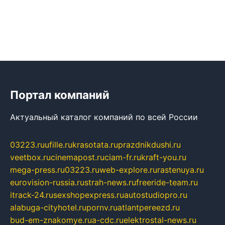
Портал компаний
Актуальный каталог компаний по всей России
03223.ru
ufille.ru
krasotata.ru
prazdnikdushi.ru
veetbox.ru
cinemapost.ru
ciam-fr.ru
kraft-you.ru
mega-press.ru
03223.ru
web-explore.ru
rastenuya.ru
eurovision-russia.ru
strah-news.ru
freeride-team.ru
itrack-24.ru
sexshopexpress.ru
autostudiopro.ru
alabuga-cityhotel.ru
pornv.ru
atlantpereezd.ru
bud-em-znakomye.ru
a-cdc.ru
elektrostal-news.ru