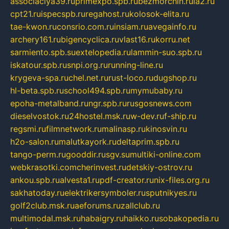
associaciya39.ru
primexpo.spb.ru
bezmorchin.ru
ia2.ru
cpt21.ru
ispecspb.ru
regahost.ru
kolosok-elita.ru
tae-kwon.ru
consrio.com.ru
insiam.ru
avegainfo.ru
archery161.ru
bigencyclica.ru
vlast16.ru
korru.net
sarmiento.spb.su
extelopedia.ru
lammin-suo.spb.ru
iskatour.spb.ru
snpi.org.ru
running-line.ru
krygeva-spa.ru
chel.net.ru
rust-loco.ru
dugshop.ru
hl-beta.spb.ru
school494.spb.ru
mymubaby.ru
epoha-metalband.ru
ngr.spb.ru
rusgosnews.com
dieselvostok.ru
24hostel.msk.ru
w-dev.ru
f-ship.ru
regsmi.ru
filmnetwork.ru
malinasp.ru
kinosvin.ru
h2o-salon.ru
malutkayork.ru
deltaprim.spb.ru
tango-perm.ru
gooddir.ru
sgv.su
multiki-online.com
webkrasotki.com
cherinvest.ru
detskiy-ostrov.ru
ankou.spb.ru
alvesta1.ru
pdf-creator.ru
nix-files.org.ru
sakhatoday.ru
elektrikersymboler.ru
sputnikyes.ru
golf2club.msk.ru
aeforums.ru
zallclub.ru
multimodal.msk.ru
habaigry.ru
haikko.ru
sobakopedia.ru