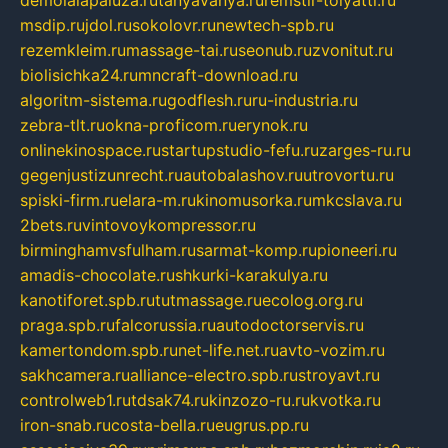
demolalapaluza.ru
tanyavanya.ru
remstir-tolyatti.ru
msdip.ru
jdol.ru
sokolovr.ru
newtech-spb.ru
rezemkleim.ru
massage-tai.ru
seonub.ru
zvonitut.ru
biolisichka24.ru
mncraft-download.ru
algoritm-sistema.ru
godflesh.ru
ru-industria.ru
zebra-tlt.ru
okna-proficom.ru
erynok.ru
onlinekinospace.ru
startupstudio-fefu.ru
zarges-ru.ru
gegenjustizunrecht.ru
autobalashov.ru
utrovortu.ru
spiski-firm.ru
elara-m.ru
kinomusorka.ru
mkcslava.ru
2bets.ru
vintovoykompressor.ru
birminghamvsfulham.ru
sarmat-komp.ru
pioneeri.ru
amadis-chocolate.ru
shkurki-karakulya.ru
kanotiforet.spb.ru
tutmassage.ru
ecolog.org.ru
praga.spb.ru
falcorussia.ru
autodoctorservis.ru
kamertondom.spb.ru
net-life.net.ru
avto-vozim.ru
sakhcamera.ru
alliance-electro.spb.ru
stroyavt.ru
controlweb1.ru
tdsak74.ru
kinzozo-ru.ru
kvotka.ru
iron-snab.ru
costa-bella.ru
eugrus.pp.ru