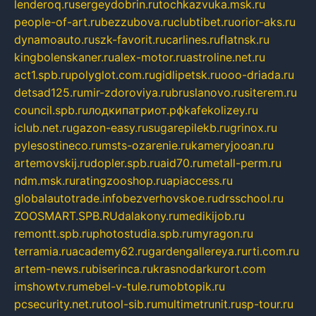
lenderoq.ru
sergeydobrin.ru
tochkazvuka.msk.ru
people-of-art.ru
bezzubova.ru
clubtibet.ru
orior-aks.ru
dynamoauto.ru
szk-favorit.ru
carlines.ru
flatnsk.ru
kingbolenskaner.ru
alex-motor.ru
astroline.net.ru
act1.spb.ru
polyglot.com.ru
gidlipetsk.ru
ooo-driada.ru
detsad125.ru
mir-zdoroviya.ru
bruslanovo.ru
siterem.ru
council.spb.ru
лодкипатриот.рф
kafekolizey.ru
iclub.net.ru
gazon-easy.ru
sugarepilekb.ru
grinox.ru
pylesostineco.ru
msts-ozarenie.ru
kameryjooan.ru
artemovskij.ru
dopler.spb.ru
aid70.ru
metall-perm.ru
ndm.msk.ru
ratingzooshop.ru
apiaccess.ru
globalautotrade.info
bezverhovskoe.ru
drsschool.ru
ZOOSMART.SPB.RU
dalakony.ru
medikijob.ru
remontt.spb.ru
photostudia.spb.ru
myragon.ru
terramia.ru
academy62.ru
gardengallereya.ru
rti.com.ru
artem-news.ru
biserinca.ru
krasnodarkurort.com
imshowtv.ru
mebel-v-tule.ru
mobtopik.ru
pcsecurity.net.ru
tool-sib.ru
multimetrunit.ru
sp-tour.ru