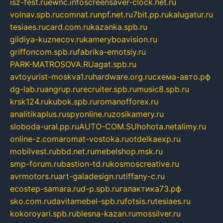
isz-fest.ru
ewnc.info
screensaver-clock.net.ru
volnav.spb.ru
comnat.ru
npf.net.ru
7bit.pp.ru
kalugatur.ru
tesiaes.ru
card.com.ru
kazanka.spb.ru
gildiya-kuznecov.ru
kameryboavision.ru
griffoncom.spb.ru
fabrika-emotsiy.ru
PARK-MATROSOVA.RU
agat.spb.ru
avtoyurist-moskva1.ru
hardware.org.ru
схема-авто.рф
dg-lab.ru
angrup.ru
recruiter.spb.ru
music8.spb.ru
krsk124.ru
kubok.spb.ru
romanofforex.ru
analitikaplus.ru
spyonline.ru
zosikamery.ru
sloboda-ural.pp.ru
AUTO-COM.SU
hohota.net
alimy.ru
online-z.com
aromat-vostoka.ru
otdelkaexp.ru
mobilvest.ru
bbd.net.ru
mebelshop.msk.ru
smp-forum.ru
bastion-td.ru
kosmoscreative.ru
avrmotors.ru
art-galadesign.ru
tiffany-c.ru
ecostep-samara.ru
d-p.spb.ru
галактика73.рф
sko.com.ru
davitamebel-spb.ru
fotsis.ru
tesiaes.ru
kokoroyari.spb.ru
blesna-kazan.ru
mossilver.ru